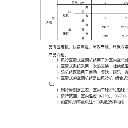
型号：SW-
5
5*
类
压
型
缩机
数
室
1
2
量
外机
液
Φ12.7
Φ12.
连
管
接管
气
Φ19
Φ19
管
品牌压缩机、快速降温、高效节能、环保冷
产品介绍：
除湿机
1.
风冷直膨式空调机组用于对室内空气
2.
直膨式系统采用一次热交换，杜绝低
除湿机
3.
该机组既适用于商场、餐饮、娱乐、
4.
直膨式的空调机组是由风冷机+组合式
注：
1.
制冷量测定工况：室内干球27℃湿球19
2.
运行范围：室内温度18-27℃、50-70
3.
如配电功率或电注*1.3系数选择电缆