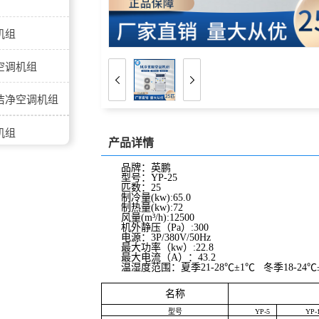
机组
空调机组
洁净空调机组
机组
产品详情
机
品牌：英鹏
型号：YP-25
匹数：25
组
制冷量(kw):65.0
制热量(kw):72
风量(m³/h):12500
机外静压（Pa）:300
电源：3P/380V/50Hz
最大功率（kw）:22.8
最大电流（A）：43.2
温湿度范围：
夏季21-28℃±1℃ 冬季18-24℃
名称
型号
YP-5
YP-