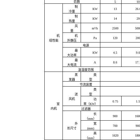
匹数
5
10
机组
制
KW
13
26.
冷量
制
组
KW
14
29
热量
风
m³/h
2500
500
量
调机组
机
机
Pa
120
20
组性能
外静压
电源
)一体机
最
KW
4.5
9.0
大功率
最
A
8.6
17.
大电流
温湿度范围
柜
蒸
类
发器
型
节流装置
类
送
型
风机
功
0.75
1.5
室
率（KW）
内机
过滤器
长
900
160
（mm）
外
宽
700
90
形尺寸
(mm)
风恒温恒湿柜
高
1620
180
（mm）